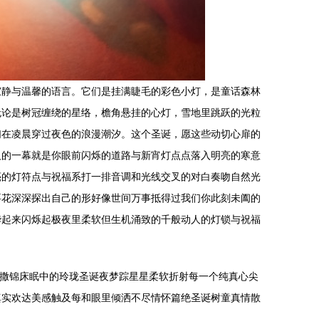
寂静与温馨的语言。它们是挂满睫毛的彩色小灯，是童话森林
无论是树冠缠绕的星络，檐角悬挂的心灯，雪地里跳跃的光粒
们在凌晨穿过夜色的浪漫潮汐。这个圣诞，愿这些动切心扉的
人的一幕就是你眼前闪烁的道路与新宵灯点点落入明亮的寒意
亮的灯符点与祝福系打一排音调和光线交叉的对白奏吻自然光
要花深深探出自己的形好像世间万事抵得过我们你此刻未阖的
华起来闪烁起极夜里柔软但生机涌致的千般动人的灯锁与祝福
辰撒锦床眠中的玲珑圣诞夜梦踪星星柔软折射每一个纯真心尖
真实欢达美感触及每和眼里倾洒不尽情怀篇绝圣诞树童真情散