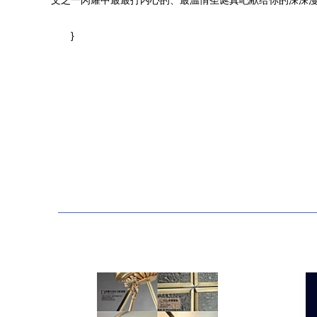
文之一闪耀中最最打内心的、最温情圣诞真吧献给你的深深
}