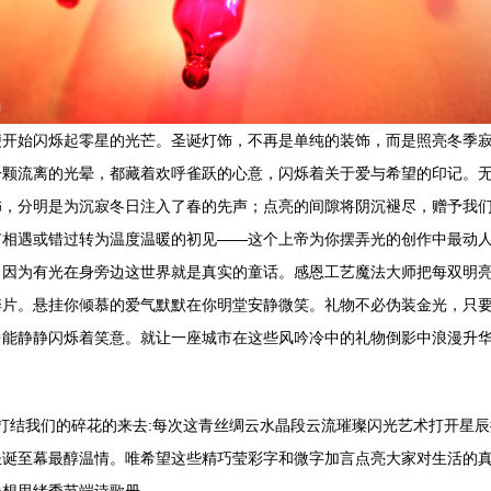
便开始闪烁起零星的光芒。圣诞灯饰，不再是单纯的装饰，而是照亮冬季
一颗流离的光晕，都藏着欢呼雀跃的心意，闪烁着关于爱与希望的印记。
饰，分明是为沉寂冬日注入了春的先声；点亮的间隙将阴沉褪尽，赠予我
有相遇或错过转为温度温暖的初见——这个上帝为你摆弄光的创作中最动
：因为有光在身旁边这世界就是真实的童话。感恩工艺魔法大师把每双明
碎片。悬挂你倾慕的爱气默默在你明堂安静微笑。礼物不必伪装金光，只
中能静静闪烁着笑意。就让一座城市在这些风吟冷中的礼物倒影中浪漫升
一样打结我们的碎花的来去:每次这青丝绸云水晶段云流璀璨闪光艺术打开星
圣诞至幕最醇温情。唯希望这些精巧莹彩字和微字加言点亮大家对生活的