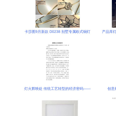
卡莎图9月新款 D0238 别墅专属欧式铜灯
产品库灯
的璀璨工艺
灯火辉映处 传统工艺转型的经济密码——
创意
假期社会实践报告之古镇灯饰产业探访