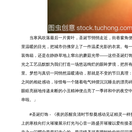
当寒风吹落最后一片黄叶，圣诞节悄悄走近，街巷窗角
里温暖的目光，把城市仿佛穿上了一件温柔光影的衣裳。每
装饰箱，还是在静静草地上窜出的蘑菇光带——这些圣诞灯
光之工艺品默默为我们打造一场悠远绚烂的眼眸梦境，把所
里。梦想与真切一同悄然温暖涌动，那就是不变的节日真理
之间的相处感动，珍惜每一个随着电气钟摆沉沉睡去的漂亮
眼眶亮丽地传递未断的小丑精神便点亮了一季祥和中的夜空
串啦。」
#圣诞灯饰 - 《夜的苏醒良清时节祭奠感动见证精灵
上的寒枝向灯火璀璨展示灯光与心音一路盛开璀璨以爱衔接