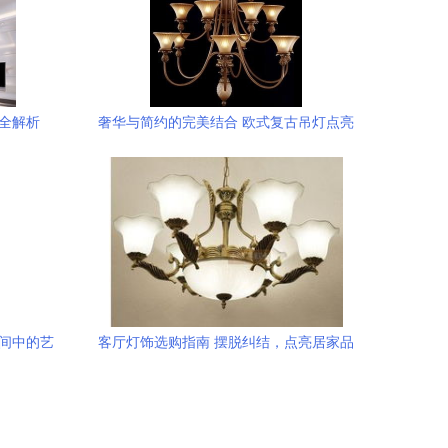
全解析
奢华与简约的完美结合 欧式复古吊灯点亮
居家新高度
空间中的艺
客厅灯饰选购指南 摆脱纠结，点亮居家品
味